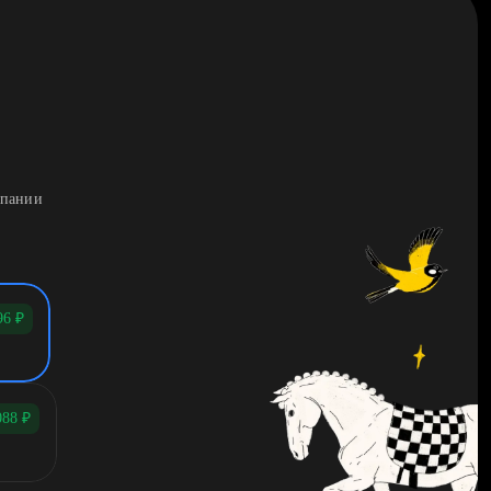
мпании
96
₽
088
₽