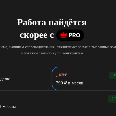
Работа найдётся
скорее
c
юме, напишем сопроводительные, откликнемся за вас в выбранные ко
и покажем статистику по конкурентам
1 195
₽
−3
еделю
799
₽
в месяц
−2 
3 месяца