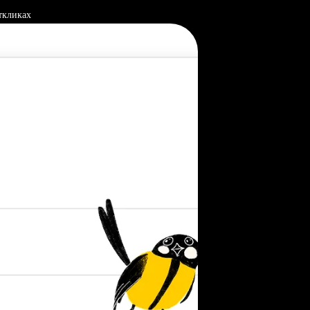
ткликах