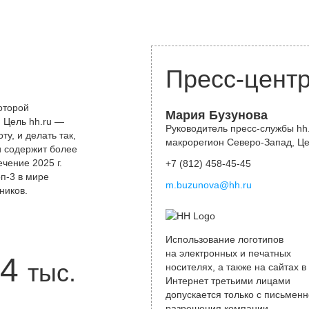
Пресс-цент
оторой
Мария Бузунова
 Цель hh.ru —
Руководитель пресс-службы hh.
у, и делать так,
макрорегион Северо-Запад, Ц
и содержит более
чение 2025 г.
+7 (812) 458-45-45
оп-3 в мире
m.buzunova@hh.ru
ников.
Использование логотипов
на электронных и печатных
4
тыс.
носителях, а также на сайтах в
Интернет третьими лицами
допускается только с письменн
разрешения компании.