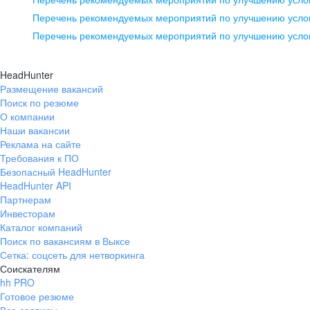
pr@ural.hh.ru
Перечень рекомендуемых мероприятий по улучшению услов
Перечень рекомендуемых мероприятий по улучшению усло
Новосибирск
ул. Большевистская, д. 35,
HeadHunter
помещение 21
Размещение вакансий
Поиск по резюме
+7 383 207-94-64
О компании
pr@nsk.hh.ru
Наши вакансии
Реклама на сайте
Требования к ПО
Безопасный HeadHunter
HeadHunter API
Партнерам
Инвесторам
Каталог компаний
Поиск по вакансиям в Выксе
Сетка: соцсеть для нетворкинга
Соискателям
hh PRO
Готовое резюме