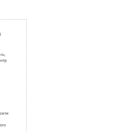
р
ru,
ентр
 сети
ого