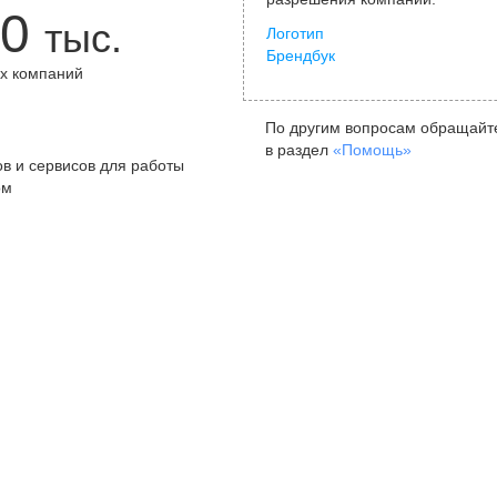
0
тыс.
Логотип
Брендбук
х компаний
+
По другим вопросам обращайт
в раздел
«Помощь»
в и сервисов для работы
ом
Санкт-Петербург
Я
ул. Жуковского, д. 19, особняк
ул