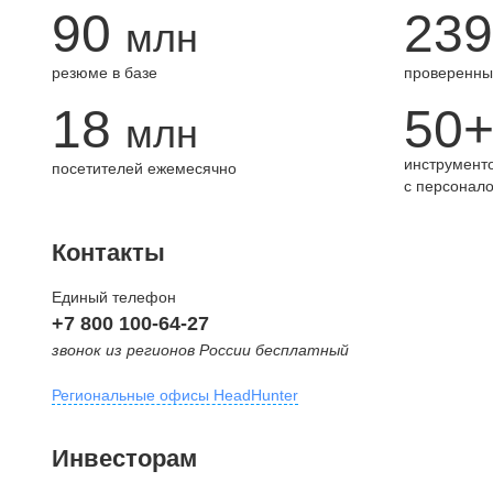
90
239
млн
резюме в базе
проверенны
18
50
млн
инструменто
посетителей ежемесячно
с персонал
Контакты
Единый телефон
+7 800 100-64-27
звонок из регионов России бесплатный
Региональные офисы HeadHunter
Москва
Инвесторам
внутригородская территория