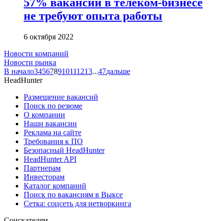
57% вакансий в телеком-бизнесе
не требуют опыта работы
6 октября 2022
Новости компаний
Новости рынка
В начало
3
4
5
6
7
8
9
10
11
12
13
...
47
дальше
HeadHunter
Размещение вакансий
Поиск по резюме
О компании
Наши вакансии
Реклама на сайте
Требования к ПО
Безопасный HeadHunter
HeadHunter API
Партнерам
Инвесторам
Каталог компаний
Поиск по вакансиям в Выксе
Сетка: соцсеть для нетворкинга
Соискателям