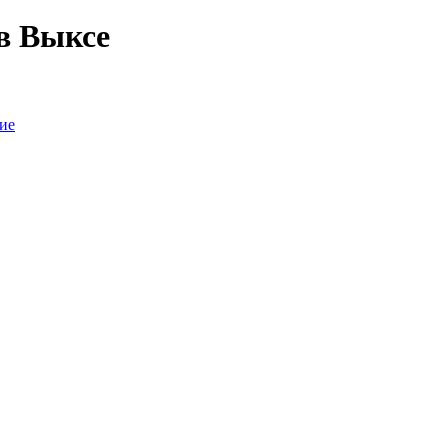
в Выксе
ие