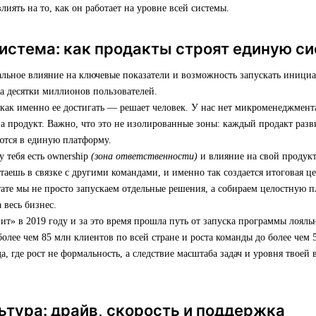
влиять на то, как он работает на уровне всей системы.
истема: как продакты строят единую с
альное влияние на ключевые показатели и возможность запускать иници
а десятки миллионов пользователей.
 как именно ее достигать — решает человек. У нас нет микроменеджмента
а продукт. Важно, что это не изолированные зоны: каждый продакт разви
ются в единую платформу.
у тебя есть ownership
(зона ответственности)
и влияние на свой продук
таешь в связке с другими командами, и именно так создается итоговая ц
тате мы не просто запускаем отдельные решения, а собираем целостную п
 весь бизнес.
т» в 2019 году и за это время прошла путь от запуска программы лояльн
олее чем 85 млн клиентов по всей стране и роста команды до более чем 
, где рост не формальность, а следствие масштаба задач и уровня твоей
ьтура: драйв, скорость и поддержка