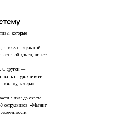
истему
ативы, которые
, зато есть огромный
вает свой домен, но все
т. С другой —
енность на уровне всей
латформу, которая
ости с нуля до охвата
50 сотрудников. «Магнит
 вовлеченности