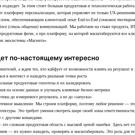
м подходит. За этим стоит большая продуктовая и технологическая работа
т платформу персонализации, которая управляет не только UX-решениям
слоем, обеспечивающим клиентский опыт End-to-End
(сквозное тестиров
Voice
(стиль общения)
коммуникаций. Мы работаем на стыке продукта, ИТ
продуктовые фичи, а про платформу, на которой масштабируются все кл
ри экосистемы «Магнита».
дет по-настоящему интересно
ителей, а ждем тех, кто кайфует от возможности влиять на результат и 
ься в контекст и находить реальные точки роста
сильные продуктовые гипотезы и их валидировать
ния на основе данных и улучшать ключевые бизнес-метрики
тивы до измеримого результата, а не до «запуска»
стемное мышление. Мы строим платформу, поэтому любое решение — это
итектуры. Это требует умения смотреть шире своей зоны ответственности
ке с другими командами.
 это сложная продуктовая область с высокой ценой ошибки. Здесь нет г
иев — их нужно находить, проверять и масштабировать. Это роль для те