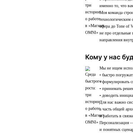
именно то, что ва
Моя команда строи
технологическим 
офера до Tone of 
не про отдельные 
направления внут
Кому у нас бу
Мы не ищем исполн
• быстро погружат
• формулировать 
• принимать реше
• доводить инициа
Для нас важно си
а часть общей арх
и работать в связ
Персонализация —
и понятных сценар