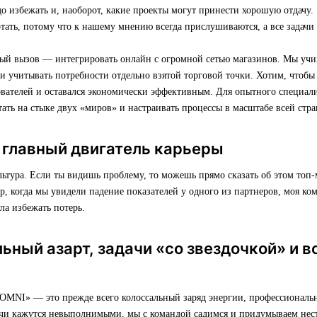
о избежать и, наоборот, какие проекты могут принести хорошую отдачу.
отать, потому что к нашему мнению всегда прислушиваются, а все задач
й вызов — интегрировать онлайн с огромной сетью магазинов. Мы учи
и учитывать потребности отдельно взятой торговой точки. Хотим, чтобы
вателей и оставался экономически эффективным. Для опытного специали
ать на стыке двух «миров» и настраивать процессы в масштабе всей стра
 главный двигатель карьеры
льтура. Если ты видишь проблему, то можешь прямо сказать об этом топ-
, когда мы увидели падение показателей у одного из партнеров, моя ко
ла избежать потерь.
ный азарт, задачи «со звездочкой» и 
 OMNI» — это прежде всего колоссальный заряд энергии, профессиональн
дачи кажутся невыполнимыми, мы с командой садимся и придумываем нес