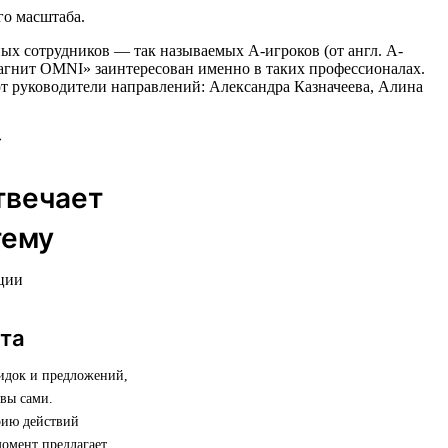
го масштаба.
ых сотрудников — так называемых А-игроков (от англ. A-
«Магнит OMNI» заинтересован именно в таких профессионалах.
ют руководители направлений: Александра Казначеева, Алина
твечает
тему
ации
нта
кидок и предложений,
 вы сами.
рию действий
момент предлагает