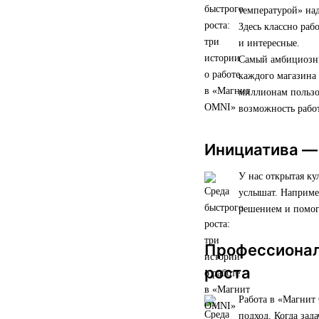
температурой» над
Здесь классно раб
и интересные.
Самый амбициозны
каждого магазина 
миллионам пользо
возможность работ
Инициатива —
У нас открытая ку
услышат. Например
решением и помог
Профессиональ
роста
Работа в «Магнит
подход. Когда за