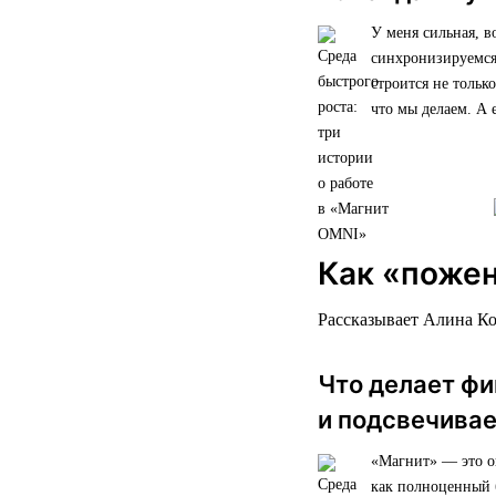
У меня сильная, в
синхронизируемся,
строится не тольк
что мы делаем. А
Как «пожен
Рассказывает Алина К
Что делает ф
и подсвечива
«Магнит» — это ог
как полноценный 