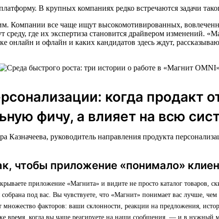
платформу. В крупных компаниях редко встречаются задачи тако
ним. Компании все чаще ищут высокомотивированных, вовлеченн
ут среду, где их экспертиза становится драйвером изменений. 
ке онлайн и офлайн и каких кандидатов здесь ждут, рассказыва
рсонализации: когда продакт о
льную фичу, а влияет на всю сис
ра Казначеева, руководитель направления продукта персонализ
ак, чтобы приложение «понимало» клие
ткрываете приложение «Магнита» и видите не просто каталог товаров, с
я собрана под вас. Вы чувствуете, что «Магнит» понимает вас лучше, чем
т множество факторов: ваши склонности, реакции на предложения, исто
же время, когда вы чаще реагируете на наши сообщения, — и в нужный 