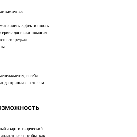
и динамичные
мся видеть эффективность
 сервис доставки помогал
ста это редкая
ны.
менеджменту, и тебя
манда пришла с готовым
возможность
ый азарт и творческий
тандартные способы, как