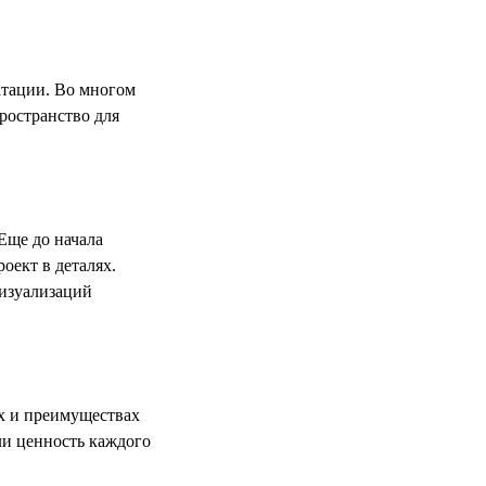
атации. Во многом
ространство для
Еще до начала
оект в деталях.
визуализаций
х и преимуществах
ли ценность каждого