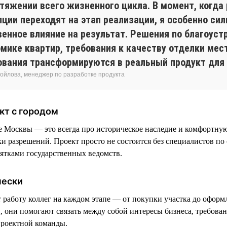
отяжении всего жизненного цикла. В момент, когда
пции переходят на этап реализации, я особенно си
енное влияние на результат. Решения по благоустр
омике квартир, требования к качеству отделки мес
ования трансформируются в реальный продукт для 
ойлова, менеджер по разработке продукта
кт с городом
е Москвы — это всегда про историческое наследие и комфортную
ки разрешений. Проект просто не состоится без специалистов по
сятками государственных ведомств.
чески
аботу коллег на каждом этапе — от покупки участка до оформ
, они помогают связать между собой интересы бизнеса, требован
проектной команды.