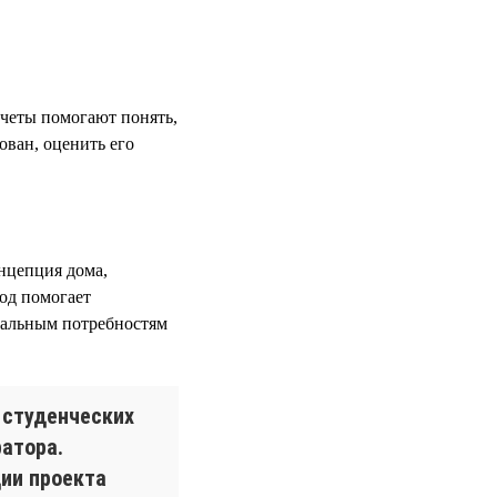
четы помогают понять,
ован, оценить его
онцепция дома,
од помогает
еальным потребностям
 студенческих
атора.
ции проекта