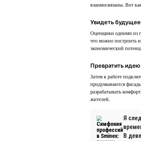
взаимосвязаны. Вот как
Увидеть будущее
Оценщики одними из п
что можно построить на
экономический потенц
Превратить идею 
Затем к работе подклю
продумываются фасады
разрабатывать комфор
жителей.
Я сле
време
В дев