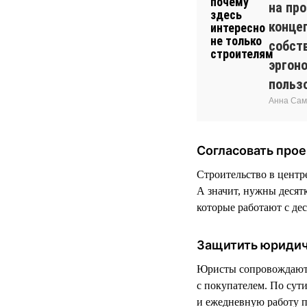
на пр
конце
собств
эргон
польз
Анна Сам
Согласовать прое
Строительство в центр
А значит, нужны десят
которые работают с де
Защитить юриди
Юристы сопровождают р
с покупателем. По сути
и ежедневную работу 