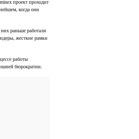
Sminex проект проходит
ьнейшем, когда они
 них раньше работали
ендеры, жесткие рамки
оцессе работы
лишней бюрократии.