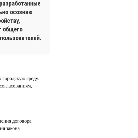
 разработанные
льно осознаю
ойству,
т общего
пользователей.
 городскую среду.
 согласованиям,
ления договора
ия закона