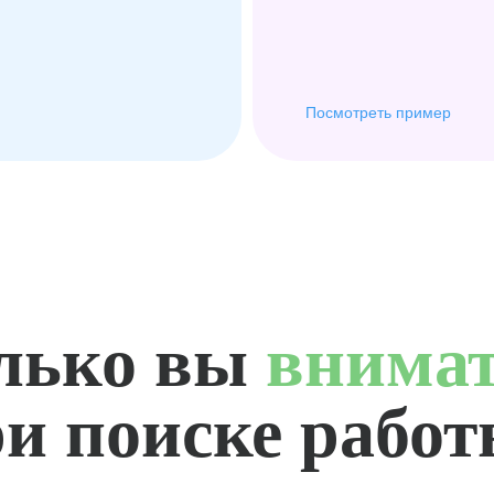
Посмотреть пример
лько вы
внима
и поиске рабо