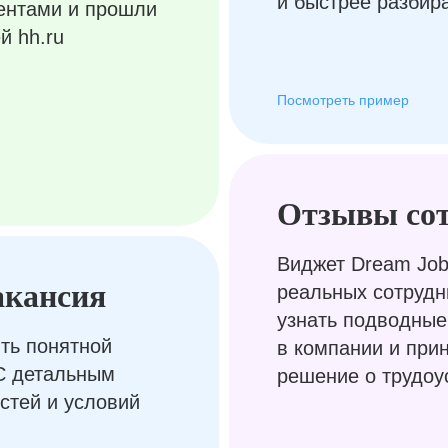
и быстрее разбир
ентами и прошли
й hh.ru
Посмотреть пример
Отзывы со
Виджет Dream Job
акансия
реальных сотрудн
узнать подводные
ть понятной
в компании и при
С детальным
решение о трудоу
стей и условий