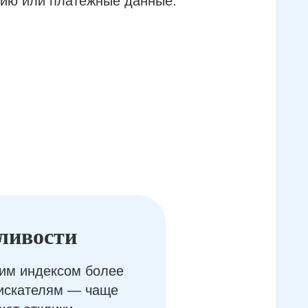
ию или платёжные данные.
ливости
им индексом более
оискателям — чаще