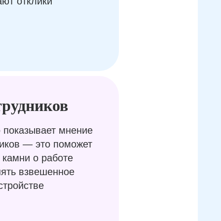
ают отклики
трудников
 показывает мнение
иков — это поможет
 камни о работе
нять взвешенное
стройстве