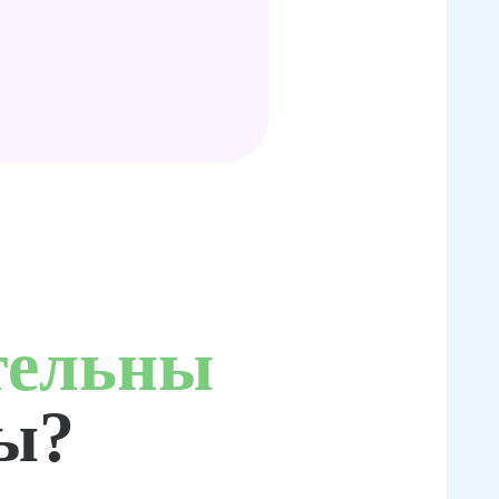
тельны
ты?