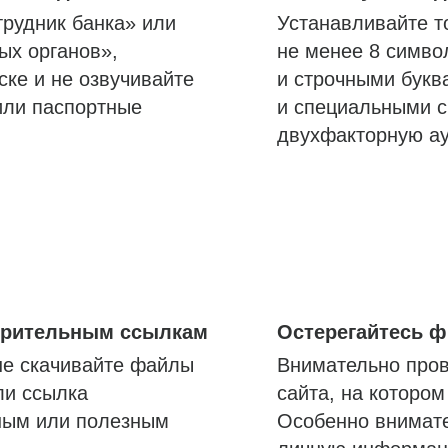
трудник банка» или
Устанавливайте т
ых органов»,
не менее 8 симво
ске и не озвучивайте
и строчными букв
или паспортные
и специальными с
двухфакторную а
озрительным ссылкам
Остерегайтесь 
не скачивайте файлы
Внимательно пров
ли ссылка
сайта, на которо
ным или полезным
Особенно внимате