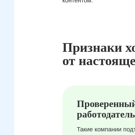
контентом.
Признаки х
от настояще
Проверенны
работодатель
Такие компании под