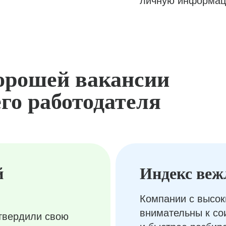
личную информац
орошей вакансии
го работодателя
й
Индекс веж
Компании с высок
внимательны к с
твердили свою