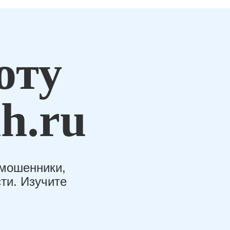
оту
h.ru
-мошенники,
ти. Изучите