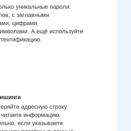
олько уникальные пароли:
лов, с заглавными
ами, цифрами
имволами. А ещё используйте
утентификацию.
фишинга
еряйте адресную строку
м читаете информацию.
льно, если указываете