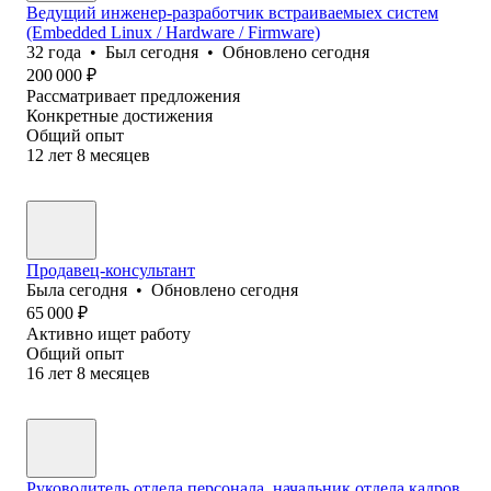
Ведущий инженер-разработчик встраиваемыех систем
(Embedded Linux / Hardware / Firmware)
32
года
•
Был
сегодня
•
Обновлено
сегодня
200 000
₽
Рассматривает предложения
Конкретные достижения
Общий опыт
12
лет
8
месяцев
Продавец-консультант
Была
сегодня
•
Обновлено
сегодня
65 000
₽
Активно ищет работу
Общий опыт
16
лет
8
месяцев
Руководитель отдела персонала, начальник отдела кадров,