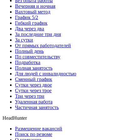
Без опыта работы
Вечерняя и ночная
Вахтовый метод
График 5/2
Гибкий график
Два через два
За последние три дня
За сутки
От прямых работодателей
Полный день
По совместительству
Подработка
Полная занятость
Для людей с инвалидностью
Сменный график
Сутки через двое
Сутки через трое
Три через три
Удаленная работа
Частичная занятость
HeadHunter
Размещение вакансий
Поиск по резюме
О компании