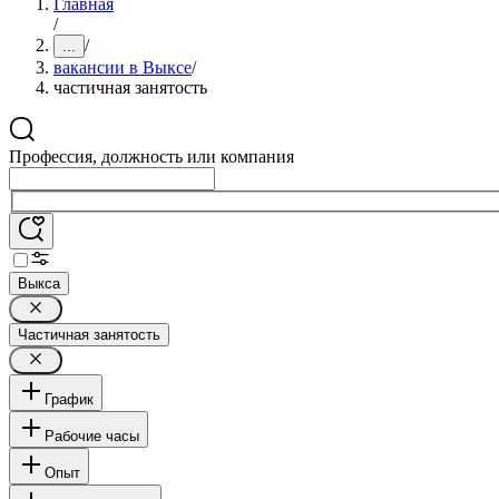
Главная
/
/
...
вакансии в Выксе
/
частичная занятость
Профессия, должность или компания
Выкса
Частичная занятость
График
Рабочие часы
Опыт