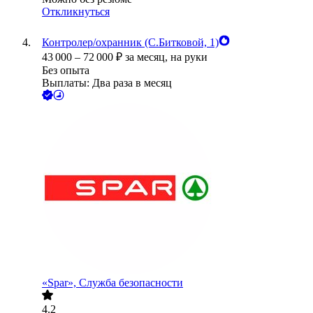
Откликнуться
Контролер/охранник (С.Битковой, 1)
43 000
–
72 000
₽
за месяц,
на руки
Без опыта
Выплаты: Два раза в месяц
«Spar», Служба безопасности
4.2