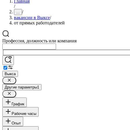
Главная
/
/
...
вакансии в Выксе
/
от прямых работодателей
Профессия, должность или компания
Выкса
Другие параметры
1
График
Рабочие часы
Опыт