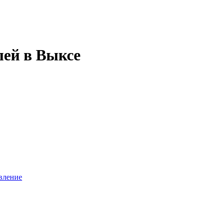
лей в Выксе
вление