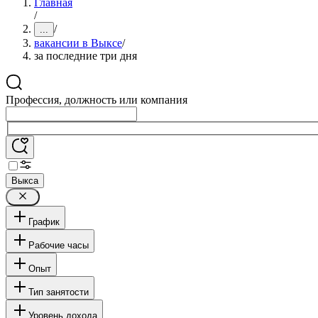
Главная
/
/
...
вакансии в Выксе
/
за последние три дня
Профессия, должность или компания
Выкса
График
Рабочие часы
Опыт
Тип занятости
Уровень дохода