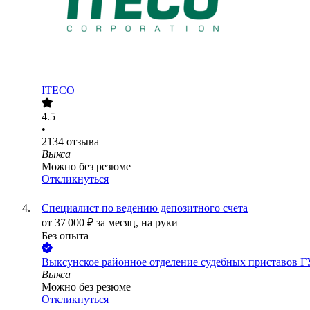
ITECO
4.5
•
2134
отзыва
Выкса
Можно без резюме
Откликнуться
Специалист по ведению депозитного счета
от
37 000
₽
за месяц,
на руки
Без опыта
Выксунское районное отделение судебных приставов 
Выкса
Можно без резюме
Откликнуться