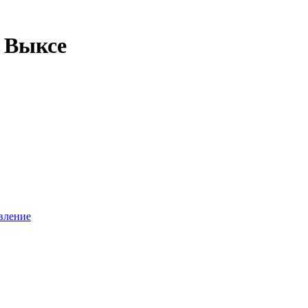
в Выксе
вление